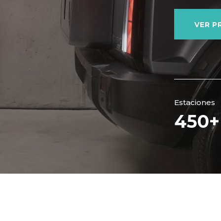
VER 
Estaciones
450
+