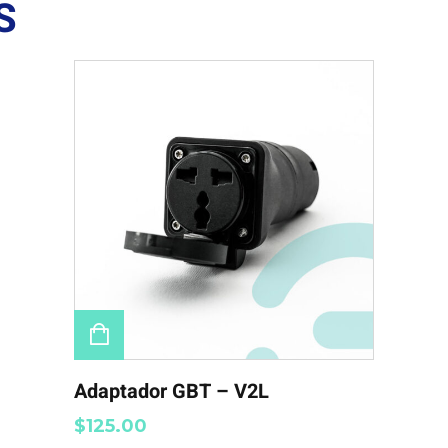
S
Adaptador GBT – V2L
$
125.00