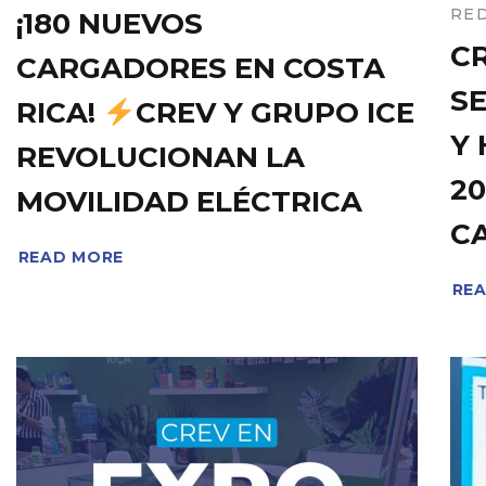
RED
¡180 NUEVOS
C
CARGADORES EN COSTA
S
RICA!
CREV Y GRUPO ICE
Y
REVOLUCIONAN LA
2
MOVILIDAD ELÉCTRICA
C
READ MORE
RE