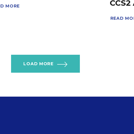
CCS2
AD MORE
READ MO
LOAD MORE