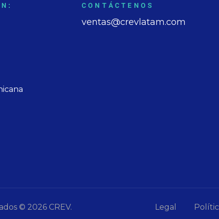
EN:
CONTÁCTENOS
ventas@crevlatam.com
nicana
vados © 2026 CREV.
Legal
Políti