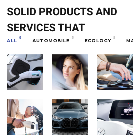
SOLID PRODUCTS AND
SERVICES THAT
9
5
5
ALL
AUTOMOBILE
ECOLOGY
MAI